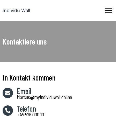
Zum
Inhalt
Individu Wall
springen
Kontaktiere uns
In Kontakt kommen
Email
Marcus@myindividuwall.online
Telefon
+45 526 000 10